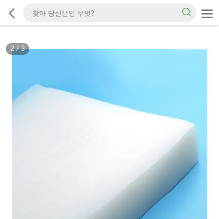
2
/
3