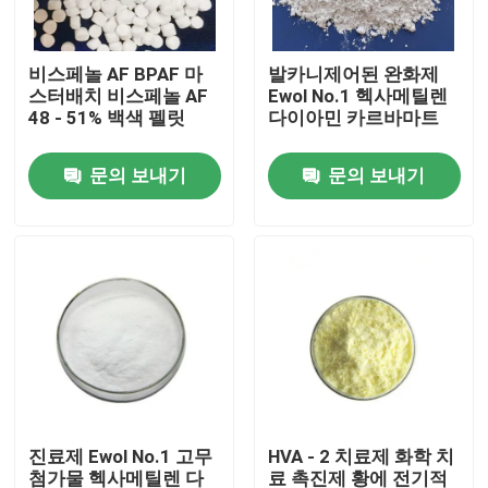
제품 소개
비스페놀 AF BPAF 마
발카니제어된 완화제
스터배치 비스페놀 AF
Ewol No.1 헥사메틸렌
48 - 51% 백색 펠릿
다이아민 카르바마트
탄성체 실리콘
문의 보내기
문의 보내기
MVQ 실리콘
HCR 실리콘
투명한 실리콘 고무
특수 고무
진료제 Ewol No.1 고무
HVA - 2 치료제 화학 치
ACM 충돌
첨가물 헥사메틸렌 다
료 촉진제 황에 전기적